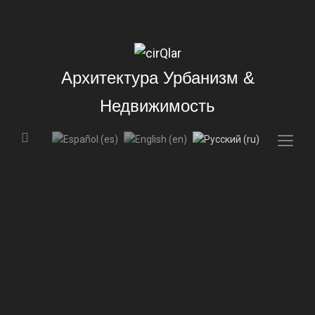
Архитектура Урбанизм &
Недвижимость
Togg
sideb
&
navig