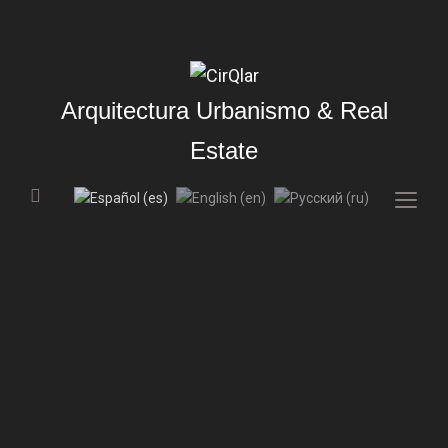
Arquitectura Urbanismo & Real
Estate
Togg
sideb
&
navig