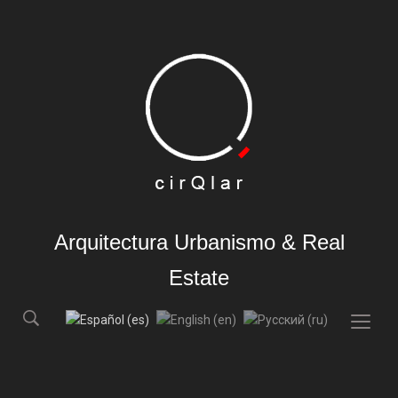
Arquitectura Urbanismo & Real
Estate
Togg
sideb
&
navig