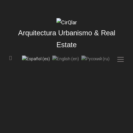
Arquitectura Urbanismo & Real
Estate
Togg
sideb
&
navig