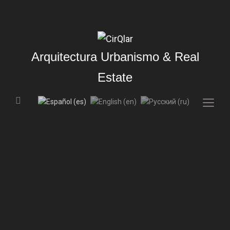
Arquitectura Urbanismo & Real
Estate
Togg
sideb
&
navig